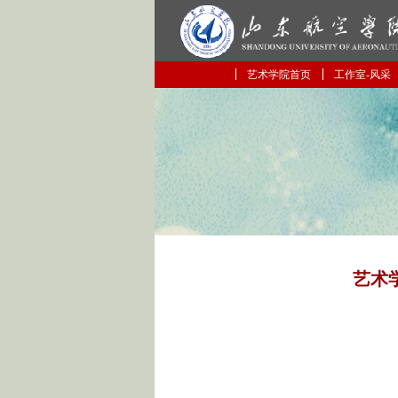
艺术学院首页
工作室-风采
艺术