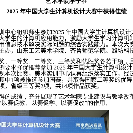
艺术学院学子在
2025
年中国大学生计算机设计大赛中获得佳绩
训中心组织师生参加
2025
年中国大学生计算机设计
大学生的计算机应用能力，激励大学生学习计算机
用信息技术解决实际问题的综合实践能力
。
本次大
主办，山东工艺美术学院、齐鲁师范学院、潍坊科
奖、一等奖、二等奖、三等奖和优胜奖各若干项，
例要求择优推荐参加
2025
年中国大学生计算机设计
视本次比赛，美术实训中心认真组织落实工作，
经
其中
1
项被推选参加国赛，并取得国家二等奖的优异
项，省级三等奖
2
项，共
14
项作品获奖。
得的成绩，充分展现了艺术学院专业建设与教学改
“以赛促教、以赛促学、以赛促改”的作用。