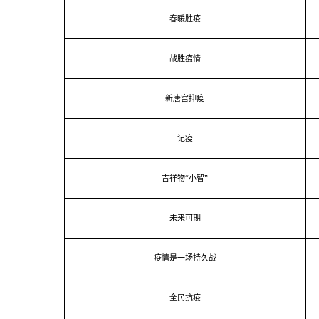
春暖胜疫
战胜疫情
新唐宫抑疫
记疫
吉祥物“小智”
未来可期
疫情是一场持久战
全民抗疫