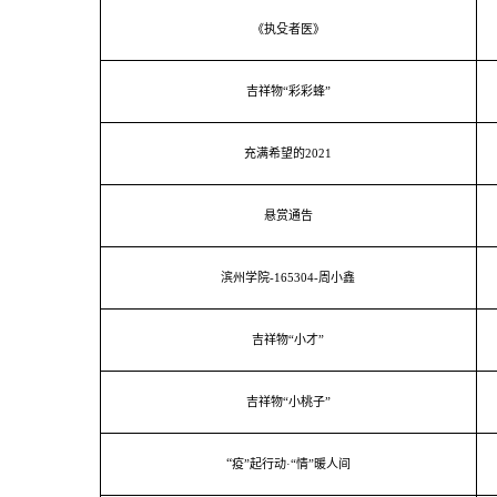
《执殳者医》
吉祥物“彩彩蜂”
充满希望的
2021
悬赏通告
滨州学院
-165304-
周小鑫
吉祥物“小才”
吉祥物“小桃子”
“
疫”起行动
·“
情”暖人间