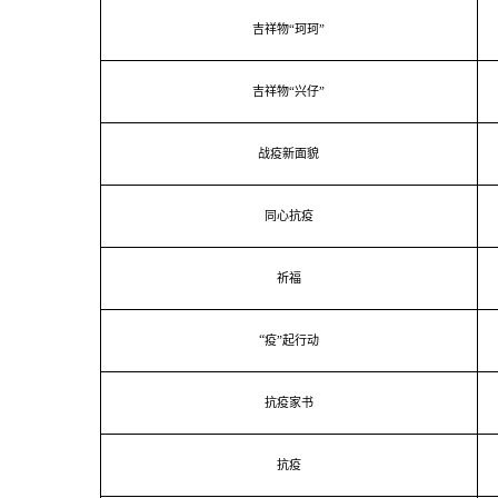
吉祥物“珂珂”
吉祥物“兴仔”
战疫新面貌
同心抗疫
祈福
“
疫”起行动
抗疫家书
抗疫